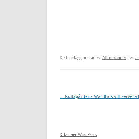
Detta inlägg postades i
Affärsvänner
den
au
Inläggsnavigering
←
Kullagårdens Wärdhus vill servera 
Drivs med WordPress