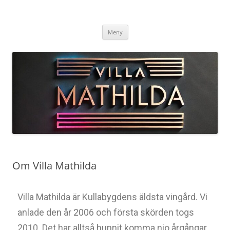
Villa Mathilda – Arild
Välkommen till Vinets Värld i Skånes Toscana
Meny
Om Villa Mathilda
Villa Mathilda är Kullabygdens äldsta vingård. Vi
anlade den år 2006 och första skörden togs
2010. Det har alltså hunnit komma nio årgångar