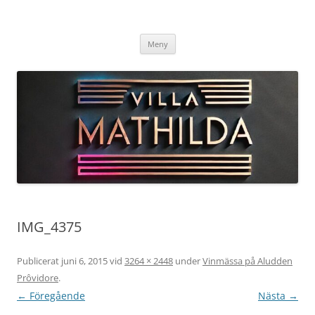
Hoppa
till
Villa Mathilda – Arild
innehåll
Välkommen till Vinets Värld i Skånes Toscana
Meny
IMG_4375
Publicerat
juni 6, 2015
vid
3264 × 2448
under
Vinmässa på Aludden
Prôvidore
.
← Föregående
Nästa →