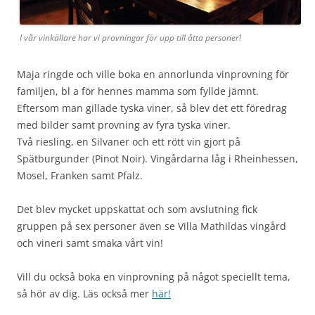
I vår vinkällare har vi provningar för upp till åtta personer!
Maja ringde och ville boka en annorlunda vinprovning för
familjen, bl a för hennes mamma som fyllde jämnt.
Eftersom man gillade tyska viner, så blev det ett föredrag
med bilder samt provning av fyra tyska viner.
Två riesling, en Silvaner och ett rött vin gjort på
Spätburgunder (Pinot Noir). Vingårdarna låg i Rheinhessen,
Mosel, Franken samt Pfalz.
Det blev mycket uppskattat och som avslutning fick
gruppen på sex personer även se Villa Mathildas vingård
och vineri samt smaka vårt vin!
Vill du också boka en vinprovning på något speciellt tema,
så hör av dig. Läs också mer
här!