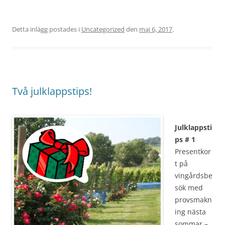
Detta inlägg postades i
Uncategorized
den
maj 6, 2017
.
Två julklappstips!
Julklappsti
ps # 1
Presentkor
t på
vingårdsbe
sök med
provsmakn
ing nästa
sommar –