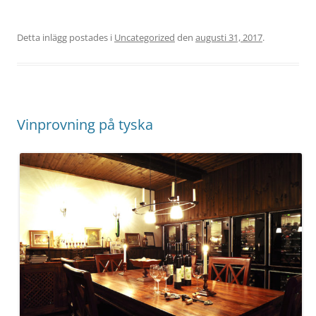
Detta inlägg postades i
Uncategorized
den
augusti 31, 2017
.
Vinprovning på tyska