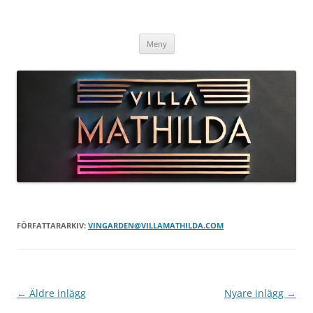
Hoppa
till
Villa Mathilda – Arild
innehåll
Välkommen till Vinets Värld i Skånes Toscana
Meny
FÖRFATTARARKIV:
VINGARDEN@VILLAMATHILDA.COM
Inläggsnavigering
←
Äldre inlägg
Nyare inlägg
→