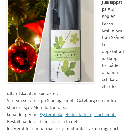
Julklappsti
ps # 2
Köp en
flaska
kvalitetsvin
från Skåne!
En
uppskattad
julklapp
för både
dina nära
och kära
eller för
utländska affärskontakter.
Vårt vin serveras på Sjömagasinet i Göteborg och andra
stjärnkrogar. Men du kan också
köpa det genom
Systembolagets beställningssortiment.
Beställ på deras hemsida och få det
levererat till din närmaste systembutik. Frakten ingår och