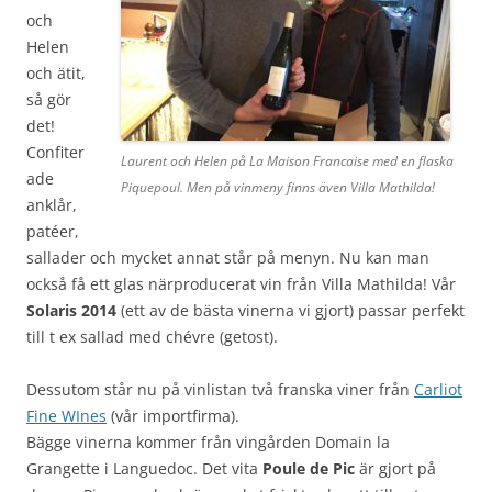
och
Helen
och ätit,
så gör
det!
Confiter
Laurent och Helen på La Maison Francaise med en flaska
ade
Piquepoul. Men på vinmeny finns även Villa Mathilda!
anklår,
patéer,
sallader och mycket annat står på menyn. Nu kan man
också få ett glas närproducerat vin från Villa Mathilda! Vår
Solaris 2014
(ett av de bästa vinerna vi gjort) passar perfekt
till t ex sallad med chévre (getost).
Dessutom står nu på vinlistan två franska viner från
Carliot
Fine WInes
(vår importfirma).
Bägge vinerna kommer från vingården Domain la
Grangette i Languedoc. Det vita
Poule de Pic
är gjort på