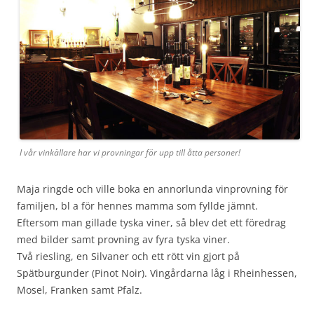
I vår vinkällare har vi provningar för upp till åtta personer!
Maja ringde och ville boka en annorlunda vinprovning för
familjen, bl a för hennes mamma som fyllde jämnt.
Eftersom man gillade tyska viner, så blev det ett föredrag
med bilder samt provning av fyra tyska viner.
Två riesling, en Silvaner och ett rött vin gjort på
Spätburgunder (Pinot Noir). Vingårdarna låg i Rheinhessen,
Mosel, Franken samt Pfalz.