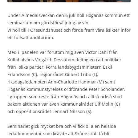
Under Almedalsveckan den 6 juli höll Höganäs kommun ett
seminarium om gårdsförsäljning av vin.
Vi höll till i Öresundshuset och förde fram våra åsikter inför
ett fullsatt auditorium.
Med i panelen var förutom mig även Victor Dahl från
Kullahalvöns Vingård. Dessutom deltog en rad politiker
från olika partier. Förra landsbygdsministern Eskil
Erlandsson (C), regionrådet Gilbert Tribo (L),
riksdagsledamoten Ann-Charlotte Hammar (M) samt
Höganäs kommunstyrelses ordförande Peter Schölander.
I gruppen som reste från Höganäs och alltså också stod
bakom aktionen var även kommunalrådet Ulf Molin (C)
och oppositionsrådet Lennart Nilsson (S).
Seminariet gick mycket bra och vi fick bl a en helsida
ledarkommentar som krävde att Skåne skall få bli