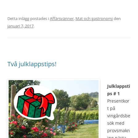
Detta inlägg postades i
Affärsvänner
,
Mat och gastronomi
den
januari 7, 2017
.
Två julklappstips!
Julklappsti
ps # 1
Presentkor
t på
vingårdsbe
sök med
provsmakn
ing nästa